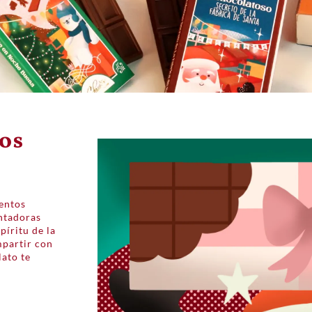
os
uentos
ntadoras
píritu de la
mpartir con
lato te
.