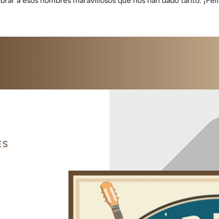
rar a esos hombres maravillosos que nos han dado tanto. ¡Feli
ES