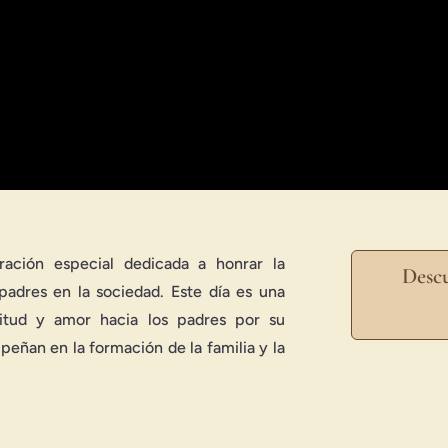
0x720.jpg" image_alt="El Papá Fotógrafo" _builder_version="4.2
wp-content/uploads/2024/06/e_papafotografo.jpg" global_colors_i
enturero Extremo" image="https://media.shaws.com.sv/wp-conten
mo" _builder_version="4.25.0" _module_preset="default" link_op
jpg" global_colors_info="{}"][/dipl_image_card_carousel_item][/
ración especial dedicada a honrar la
Descu
padres en la sociedad. Este día es una
titud y amor hacia los padres por su
peñan en la formación de la familia y la