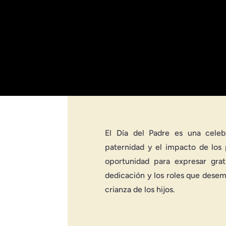
content/uploads/2024/06/e_papafotografo-128
link_option_url="https://media.shaws.com.sv/
[dipl_image_card_carousel_item title="El Av
1280x720.jpg" image_alt="El Aventurero Extre
content/uploads/2024/06/f_aventureroextremo.
El Día del Padre es una celeb
paternidad y el impacto de los 
oportunidad para expresar gra
dedicación y los roles que desem
crianza de los hijos.