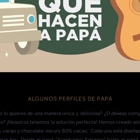
ALGUNOS PERFILES DE PAPÁ
 lo quieres de una manera única y deliciosa? ¿O deseas compar
ades? ¡Nosotros tenemos la solución perfecta! Hemos creado sei
 cacao y chocolate oscuro 80% cacao. Cada una está diseñad
 que hay. Desde el papá "Aventurero Extremo" hasta el papá 