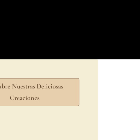
5.0" _module_preset="default"
nfo="{}"][/dipl_image_card_carousel_item]
t/uploads/2024/06/f_aventureroextremo-
tion_url="https://media.shaws.com.sv/wp-
dipl_image_card_carousel]
bre Nuestras Deliciosas
Creaciones