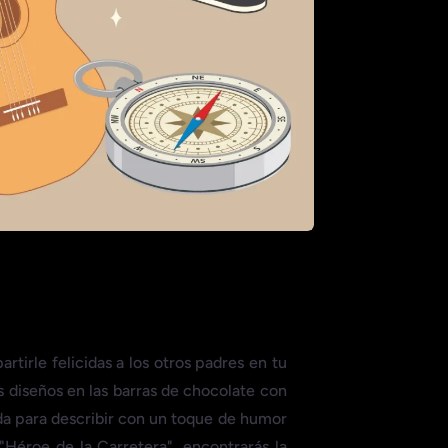
tirle felicidas a los otros padres en tu
s diseños en las barras de chocolate con
a para describir con un toque de humor
"Héroe de la Carretera", encontrarás la