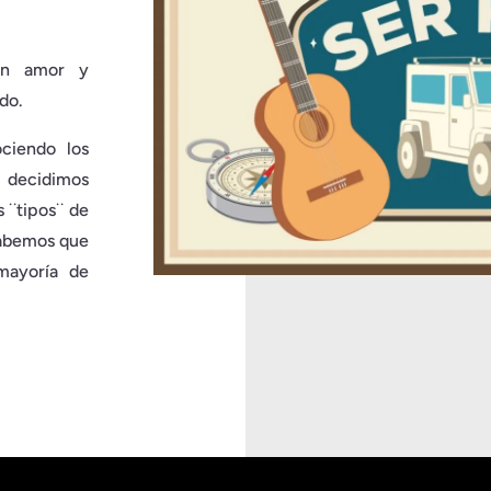
on amor y
do.
ciendo los
 decidimos
s ¨tipos¨ de
sabemos que
mayoría de