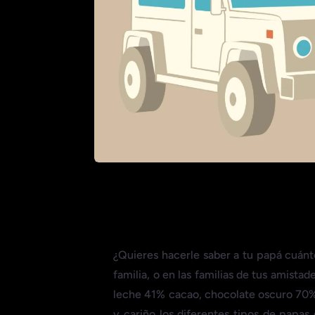
¿Quieres hacerle saber a tu papá cuánto
familia, o en las familias de tus amist
leche 41% cacao, chocolate oscuro 70%
y cariño los diferentes tipos de papas