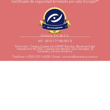
Certificado de seguridad brindado por
Lets Encrypt™
Etcétera, S.A. de C.V.
NIT: 0614-171180-001-8
Dirección: Centro Comercial CRAFT Basilea, Boulevard del
Hipodromo #2-502, Colonia San Benito, San Salvador, El
Salvador, Centro América
Teléfono: +(503) 2511-4200 / Email:
servicio@etcetera.com.sv
Sensitividad a ingredientes
Si tiene sensitividad a
algunos ingredientes por
alergias, diábetes, o otras
condiciones, es imperativo
que tenga en mente que
muchos de nuestros
productos tienen
ingredientes como cacao,
harina, azúcar, productos