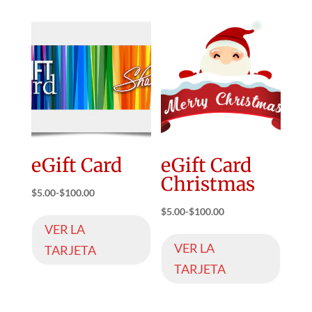
eGift Card
eGift Card
Christmas
$
5.00
-
$
100.00
$
5.00
-
$
100.00
VER LA
VER LA
TARJETA
TARJETA