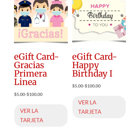
eGift Card-
eGift Card-
Gracias
Happy
Primera
Birthday I
Linea
$
5.00
-
$
100.00
$
5.00
-
$
100.00
VER LA
VER LA
TARJETA
TARJETA