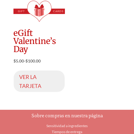
eGift
Valentine’s
Day
$
5.00
-
$
100.00
VER LA
TARJETA
Sobre compras en nuestra página
Sensitividad a ingredientes
Tiempos de entrega