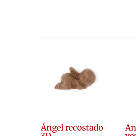
Ángel recostado
An
3D
ve