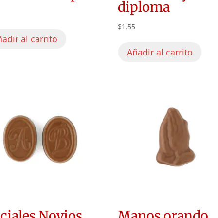
diploma
5
$
1.55
adir al carrito
Añadir al carrito
iciales Novios
Manos orando