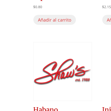
$
0.80
$
2.1
Añadir al carrito
Añ
Habano
In