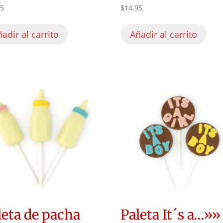
45
$
14.95
adir al carrito
Añadir al carrito
leta de pacha
Paleta It´s a…»»