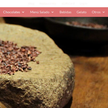
Blog
Restaurantes
eGift Card
Log In
Chocolates
Menú Salado
Bebidas
Gelato
Otros