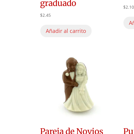
graduado
$
2.1
$
2.45
Añ
Añadir al carrito
Pareja de Novios
Pu