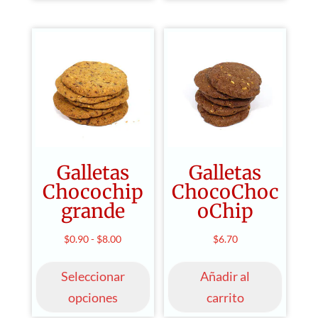
Galletas
Galletas
Chocochip
ChocoChoc
grande
oChip
Rango
$
0.90
-
$
8.00
$
6.70
Este
de
producto
Seleccionar
Añadir al
precios:
tiene
desde
opciones
carrito
múltiples
$0.90