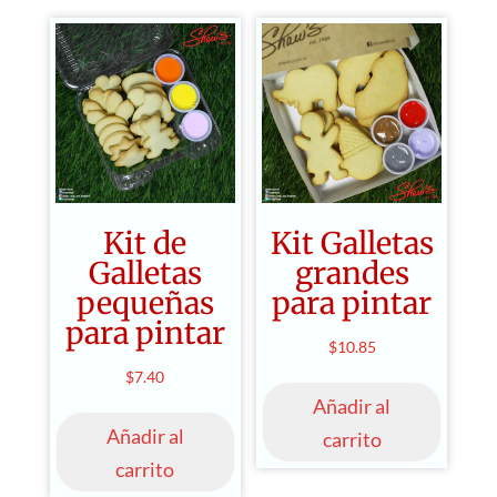
Las
$9.50
opciones
se
pueden
elegir
en
la
página
Kit de
Kit Galletas
de
Galletas
grandes
producto
pequeñas
para pintar
para pintar
$
10.85
$
7.40
Añadir al
Añadir al
carrito
carrito