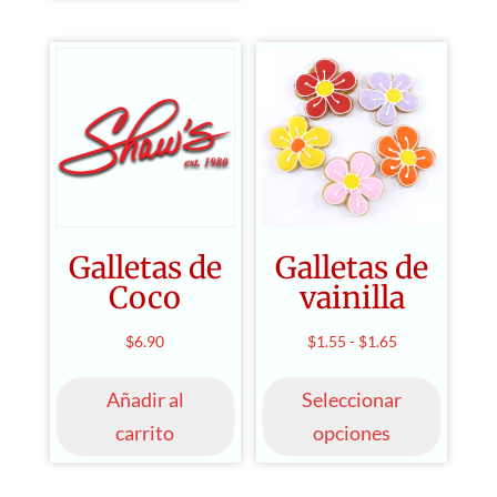
Las
$5.75
opcio
se
puede
elegir
en
la
págin
de
Galletas de
Galletas de
produ
Coco
vainilla
Rango
$
6.90
$
1.55
-
$
1.65
Este
de
produ
Añadir al
Seleccionar
precios:
tiene
desde
carrito
opciones
múltip
$1.55
varian
hasta