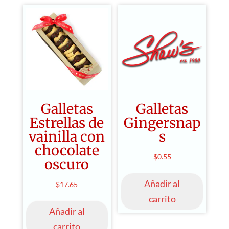
Las
$1.65
opcio
se
puede
elegir
en
la
págin
Galletas
Galletas
de
Estrellas de
Gingersnap
produ
vainilla con
s
chocolate
$
0.55
oscuro
Añadir al
$
17.65
carrito
Añadir al
carrito