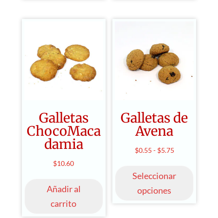
variantes.
hasta
Las
$8.00
opciones
se
pueden
elegir
en
la
página
Galletas
Galletas de
de
ChocoMaca
Avena
producto
damia
Rango
$
0.55
-
$
5.75
Este
de
$
10.60
produ
Seleccionar
precios:
tiene
desde
Añadir al
opciones
múltip
$0.55
carrito
varian
hasta