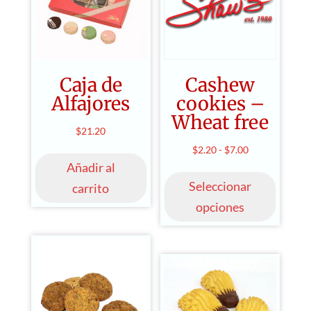
Caja de
Cashew
Alfajores
cookies –
Wheat free
$
21.20
Rango
$
2.20
-
$
7.00
Este
Añadir al
de
produ
Seleccionar
precios:
carrito
tiene
desde
opciones
múltip
$2.20
varian
hasta
Las
$7.00
opcio
se