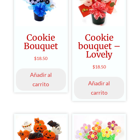
pueden
elegir
en
la
página
Cookie
Cookie
de
Bouquet
bouquet –
producto
Lovely
$
18.50
$
18.50
Añadir al
Añadir al
carrito
carrito