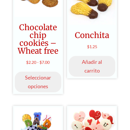
puede
elegir
en
la
Chocolate
págin
chip
Conchita
de
cookies –
produ
$
1.25
Wheat free
Añadir al
Rango
$
2.20
-
$
7.00
Este
de
carrito
producto
Seleccionar
precios:
tiene
desde
opciones
múltiples
$2.20
variantes.
hasta
Las
$7.00
opciones
se