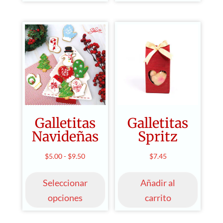
Galletitas
Galletitas
Navideñas
Spritz
Rango
$
5.00
-
$
9.50
$
7.45
Este
de
producto
Seleccionar
Añadir al
precios:
tiene
desde
opciones
carrito
múltiples
$5.00
variantes.
hasta