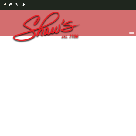
Inicio
/
Temporada
/
¡Feliz día de la Madre! -
2026
/
Treats for Mom
/ Galleta de vainilla (paleta)