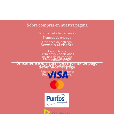
carrito
carrito
Sobre compras en nuestra página
Sensitividad a ingredientes
Tiempos de entrega
Opciones de entrega
Servicio al cliente
Contáctenos
Términos y Condiciones
Política de privacidad
Formas de pago
Garantía
Únicamente el titular de la forma de pago
Sobre Nosotros
debe hacer el pago
Página web de Etcétera
Restaurantes Shaw's