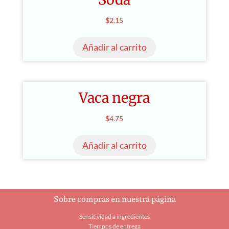
Las
$4.65
de
opciones
$
2.15
producto
se
pueden
Añadir al carrito
elegir
en
la
página
Vaca negra
de
$
4.75
producto
Añadir al carrito
Sobre compras en nuestra página
Sensitividad a ingredientes
Tiempos de entrega