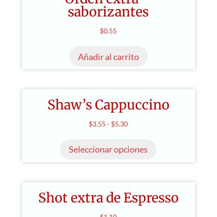
producto
saborizantes
$
0.55
Añadir al carrito
Shaw’s Cappuccino
Rango
$
3.55
-
$
5.30
Este
de
producto
Seleccionar opciones
precios:
tiene
desde
múltiples
$3.55
variantes.
hasta
Shot extra de Espresso
Las
$5.30
opciones
$
1.10