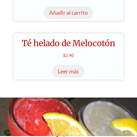
se
pueden
Añadir al carrito
elegir
en
la
página
Té helado de Melocotón
de
$
2.40
producto
Leer más