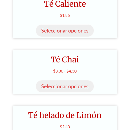
Té Caliente
$
1.85
Este
producto
Seleccionar opciones
tiene
múltiples
variantes.
Té Chai
Las
opciones
Rango
$
3.30
-
$
4.30
se
Este
de
pueden
producto
Seleccionar opciones
precios:
elegir
tiene
desde
en
múltiples
$3.30
la
variantes.
hasta
página
Té helado de Limón
Las
$4.30
de
opciones
$
2.40
producto