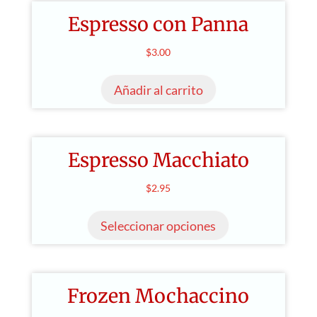
la
variantes.
hasta
página
Espresso con Panna
Las
$3.25
de
opciones
$
3.00
producto
se
pueden
Añadir al carrito
elegir
en
la
página
Espresso Macchiato
de
$
2.95
producto
Este
producto
Seleccionar opciones
tiene
múltiples
variantes.
Frozen Mochaccino
Las
opciones