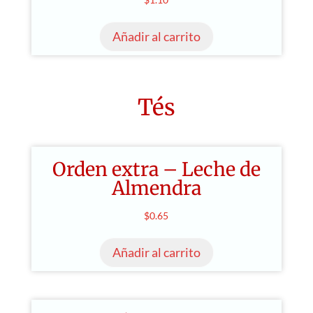
se
pueden
Añadir al carrito
elegir
en
la
Tés
página
de
producto
Orden extra – Leche de
Almendra
$
0.65
Añadir al carrito