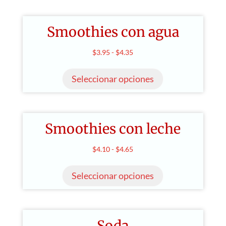
Smoothies con agua
Rango
$
3.95
-
$
4.35
Este
de
producto
Seleccionar opciones
precios:
tiene
desde
múltiples
$3.95
variantes.
hasta
Smoothies con leche
Las
$4.35
opciones
Rango
$
4.10
-
$
4.65
se
Este
de
pueden
producto
Seleccionar opciones
precios:
elegir
tiene
desde
en
múltiples
$4.10
la
variantes.
hasta
página
Soda