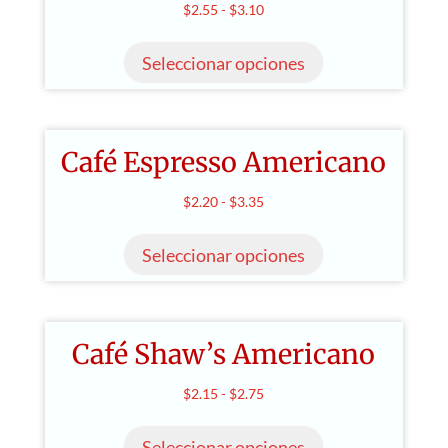
Rango
$
2.55
-
$
3.10
Este
de
producto
Seleccionar opciones
precios:
tiene
desde
múltiples
$2.55
variantes.
hasta
Café Espresso Americano
Las
$3.10
opciones
Rango
$
2.20
-
$
3.35
se
Este
de
pueden
producto
Seleccionar opciones
precios:
elegir
tiene
desde
en
múltiples
$2.20
la
variantes.
hasta
página
Café Shaw’s Americano
Las
$3.35
de
opciones
Rango
$
2.15
-
$
2.75
producto
se
Este
de
pueden
producto
Seleccionar opciones
precios: