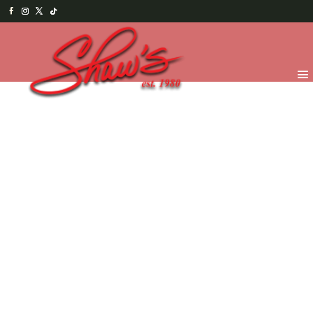
Inicio
/
Bebidas
/
Smoothies y otras
/ Soda