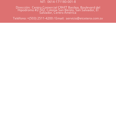
NIT: 0614-171180-001-8
Dirección: Centro Comercial CRAFT Basilea, Boulevard del
Hipodromo #2-502, Colonia San Benito, San Salvador, El
Salvador, Centro América
Teléfono: +(503) 2511-4200 / Email:
servicio@etcetera.com.sv
Sensitividad a ingredientes
Si tiene sensitividad a
algunos ingredientes por
alergias, diábetes, o otras
condiciones, es imperativo
que tenga en mente que
muchos de nuestros
productos tienen
ingredientes como cacao,
harina, azúcar, productos
lácteos, soya, y otros que
potencialmente pueden ser
dañinos en algunas
personas. Si tiene alguna de
estas condiciones, por favor
contáctenos para que
podamos ofrecer lo más de
acorde a sus necesidades.