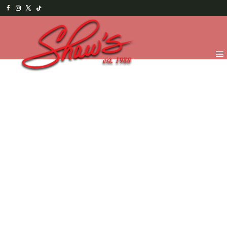
Inicio
/
Bebidas
/
Café
/ Montaña Blanca