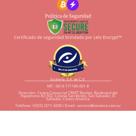
Política de Seguridad
Certificado de seguridad brindado por
Lets Encrypt™
Etcétera, S.A. de C.V.
NIT: 0614-171180-001-8
Dirección: Centro Comercial CRAFT Basilea, Boulevard del
Hipodromo #2-502, Colonia San Benito, San Salvador, El
Salvador, Centro América
Teléfono: +(503) 2511-4200 / Email:
servicio@etcetera.com.sv
Sensitividad a ingredientes
Si tiene sensitividad a
algunos ingredientes por