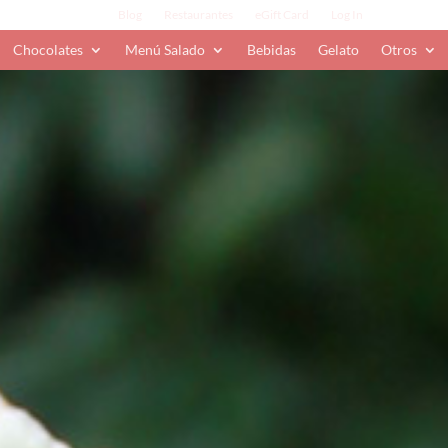
Blog
Restaurantes
eGift Card
Log In
Chocolates
Menú Salado
Bebidas
Gelato
Otros