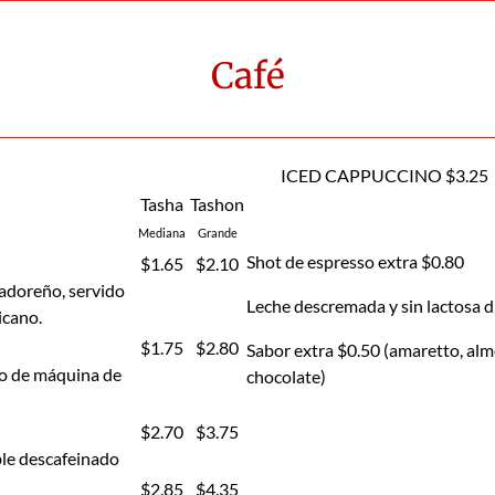
Café
ICED CAPPUCCINO $3.25
Tasha
Tashon
Mediana
Grande
Shot de espresso extra $0.80
$1.65
$2.10
vadoreño, servido
Leche descremada y sin lactosa d
icano.
$1.75
$2.80
Sabor extra $0.50 (amaretto, alme
do de máquina de
chocolate)
$2.70
$3.75
ble descafeinado
$2.85
$4.35