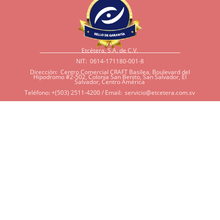
Etcétera, S.A. de C.V.
NIT: 0614-171180-001-8
Dirección: Centro Comercial CRAFT Basilea, Boulevard del
Hipodromo #2-502, Colonia San Benito, San Salvador, El
Salvador, Centro América
Teléfono: +(503) 2511-4200 / Email:
servicio@etcetera.com.sv
Sensitividad a ingredientes
Si tiene sensitividad a
algunos ingredientes por
alergias, diábetes, o otras
condiciones, es imperativo
que tenga en mente que
muchos de nuestros
productos tienen
ingredientes como cacao,
harina, azúcar, productos
lácteos, soya, y otros que
potencialmente pueden ser