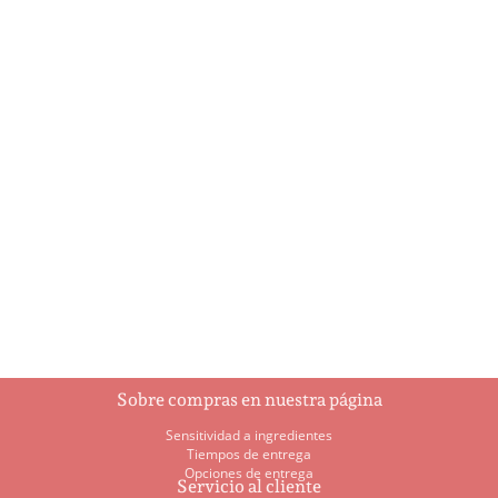
Biscotti de almendras
Biscotti de chocolate
$
1.00
$
1.00
Añadir al
Añadir al
carrito
carrito
Sobre compras en nuestra página
Sensitividad a ingredientes
Tiempos de entrega
Opciones de entrega
Servicio al cliente