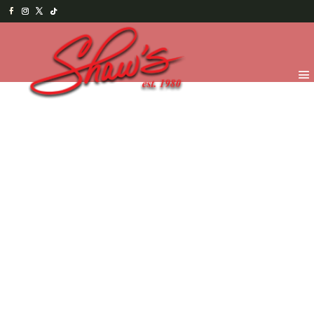
Inicio
/
Shaw's Bakery
/
Galletas
/ Galletas
Snickerdoodle