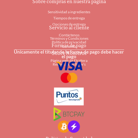
Sobre compras en nuestra página
Sensitividad a ingredientes
Tiempos de entrega
Opciones de entrega
Servicio al cliente
Contáctenos
Términos y Condiciones
Política de privacidad
Formas de pago
Garantía
Únicamente el titular de la forma de pago debe hacer
Sobre Nosotros
el pago
Página web de Etcétera
Restaurantes Shaw's