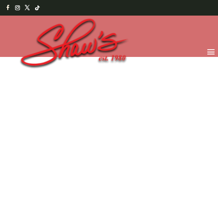
Inicio
/
Temporada
/
Happy Halloween 2025
/
Spooky
Treats
/ ATERRADORAS GALLETAS DE VAINILLA EN
PALETA