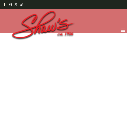
Inicio
/
Temporada
/
Valentine's 2026
/
VDay
Treats
/ Cookie bouquet – Galentine’s