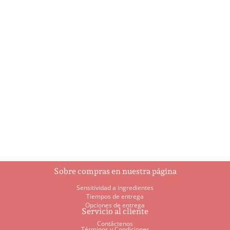
Barras de Granola-
Biscotti de almendras
Naranja
$
1.00
$
6.70
Añadir al
Añadir al
carrito
carrito
Sobre compras en nuestra página
Sensitividad a ingredientes
Tiempos de entrega
Opciones de entrega
Servicio al cliente
Contáctenos
Términos y Condiciones