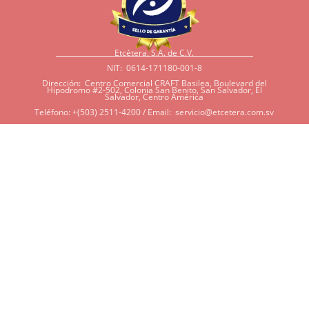
Etcétera, S.A. de C.V.
NIT: 0614-171180-001-8
Dirección: Centro Comercial CRAFT Basilea, Boulevard del
Hipodromo #2-502, Colonia San Benito, San Salvador, El
Salvador, Centro América
Teléfono: +(503) 2511-4200 / Email:
servicio@etcetera.com.sv
Sensitividad a ingredientes
Si tiene sensitividad a
algunos ingredientes por
alergias, diábetes, o otras
condiciones, es imperativo
que tenga en mente que
muchos de nuestros
productos tienen
ingredientes como cacao,
harina, azúcar, productos
lácteos, soya, y otros que
potencialmente pueden ser
dañinos en algunas