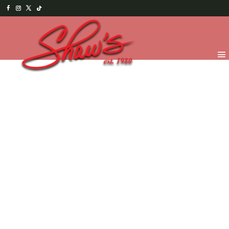
Inicio
/
Temporada
/
Valentine's 2026
/
VDay
Treats
/ Galletas Spritz