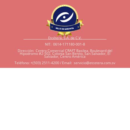
Etcétera, S.A. de C.V.
NIT: 0614-171180-001-8
Dirección: Centro Comercial CRAFT Basilea, Boulevard del
Hipodromo #2-502, Colonia San Benito, San Salvador, El
Salvador, Centro América
Teléfono: +(503) 2511-4200 / Email:
servicio@etcetera.com.sv
Sensitividad a ingredientes
Si tiene sensitividad a
algunos ingredientes por
alergias, diábetes, o otras
condiciones, es imperativo
que tenga en mente que
muchos de nuestros
productos tienen
ingredientes como cacao,
harina, azúcar, productos