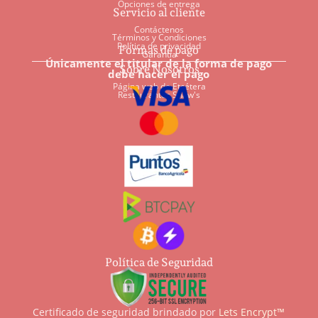
Opciones de entrega
Servicio al cliente
Contáctenos
Términos y Condiciones
Política de privacidad
Formas de pago
Garantía
Únicamente el titular de la forma de pago
Sobre Nosotros
debe hacer el pago
Página web de Etcétera
Restaurantes Shaw's
Política de Seguridad
Certificado de seguridad brindado por
Lets Encrypt™