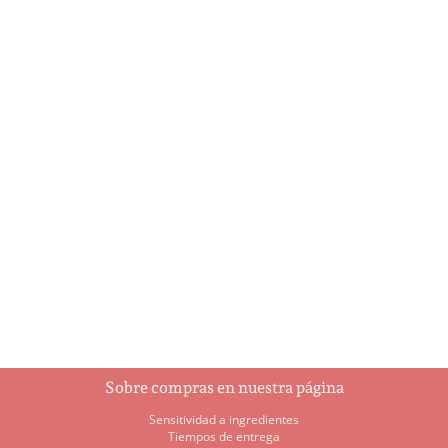
Amaretto Navideño
Ángeles
$
32.25
$
9.75
Añadir al
Añadir al
carrito
carrito
Sobre compras en nuestra página
Sensitividad a ingredientes
Tiempos de entrega