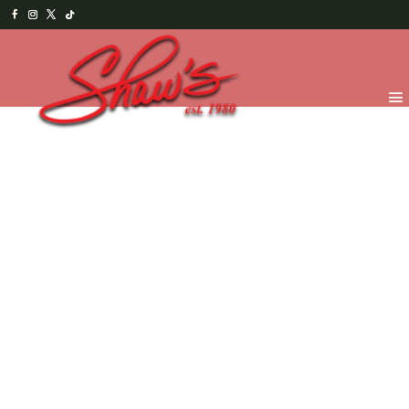
Inicio
/
Temporada
/
Navidad y Año Nuevo
2025
/
MasDeliciasNavideñas
/ Galletas Navideñas
de vainilla y jengibre