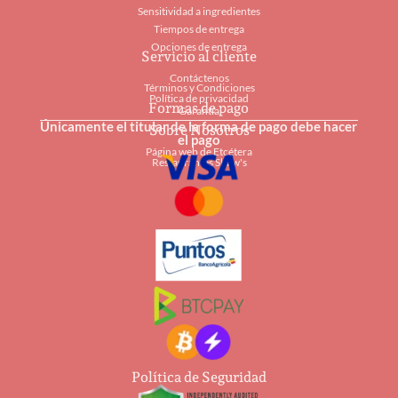
Sensitividad a ingredientes
Tiempos de entrega
Opciones de entrega
Servicio al cliente
Contáctenos
Términos y Condiciones
Política de privacidad
Formas de pago
Garantía
Únicamente el titular de la forma de pago debe hacer
Sobre Nosotros
el pago
Página web de Etcétera
Restaurantes Shaw's
Política de Seguridad