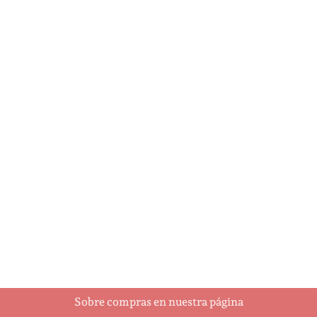
A Holly Jolly
Ajedrez
Christmas
$
93.00
$
5.95
Añadir al carrito
Añadir al carrito
Sobre compras en nuestra página