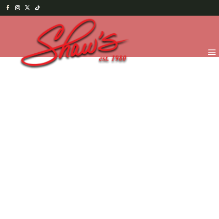
Inicio
/
Temporada
/
¡Feliz día Papi! 2026
/
Treats para
Papá
/ Cookies (Paletas)