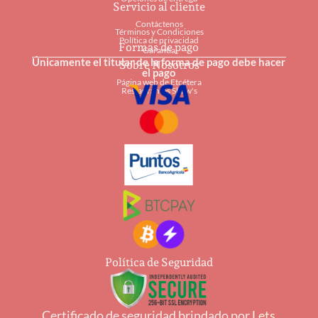
Servicio al cliente
Contáctenos
Términos y Condiciones
Política de privacidad
Formas de pago
Garantía
Únicamente el titular de la forma de pago debe hacer
Sobre Nosotros
el pago
Página web de Etcétera
Restaurantes Shaw's
Política de Seguridad
Certificado de seguridad brindado por
Lets