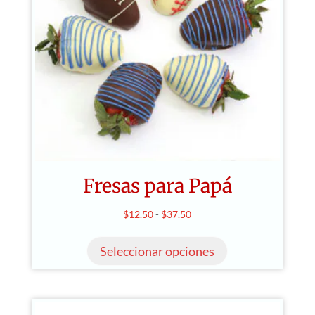
Fresas para Papá
Rango
$
12.50
-
$
37.50
Este
de
producto
Seleccionar opciones
precios:
tiene
desde
múltiples
$12.50
variantes.
hasta