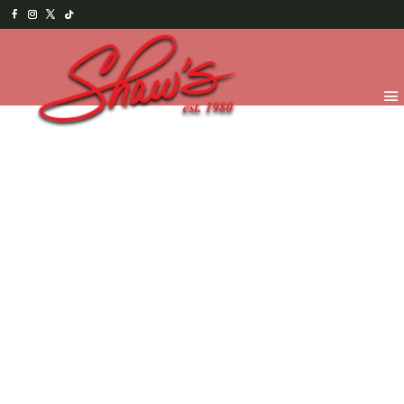
Inicio
/
Temporada
/
¡Feliz día Papi! 2026
/
Treats
para Papá
/ Fresas para Papá