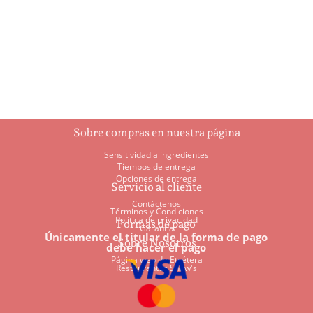
$
5.95
$
93.00
Añadir al
Añadir al
carrito
carrito
Sobre compras en nuestra página
Sensitividad a ingredientes
Tiempos de entrega
Opciones de entrega
Servicio al cliente
Contáctenos
Términos y Condiciones
Política de privacidad
Formas de pago
Garantía
Únicamente el titular de la forma de pago
Sobre Nosotros
debe hacer el pago
Página web de Etcétera
Restaurantes Shaw's