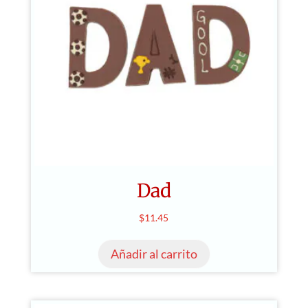
pueden
elegir
en
la
página
de
producto
Dad
$
11.45
Añadir al carrito