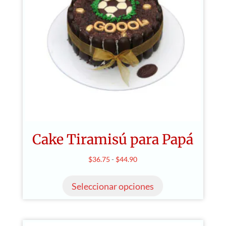
Cake Tiramisú para Papá
Rango
$
36.75
-
$
44.90
Este
de
producto
Seleccionar opciones
precios:
tiene
desde
múltiples
$36.75
variantes.
hasta