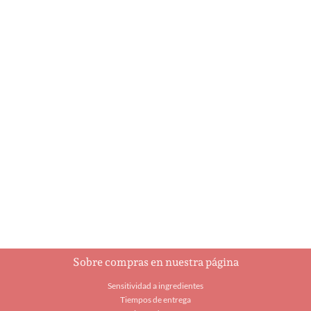
A Holly Jolly
Ajedrez
Christmas
$
93.00
$
5.95
Añadir al carrito
Añadir al carrito
Sobre compras en nuestra página
Sensitividad a ingredientes
Tiempos de entrega