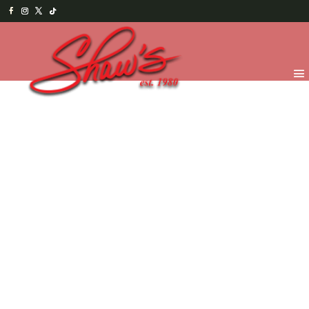
Inicio
/
Temporada
/
¡Feliz día Papi! 2026
/
Chocolates
para Papá
/ Pick up 4×4