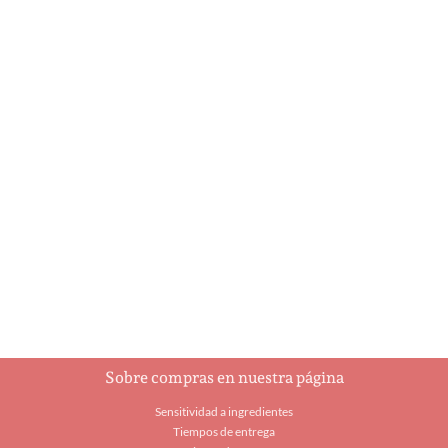
A Holly Jolly
Ajedrez
Christmas
$
93.00
$
5.95
Añadir al carrito
Añadir al carrito
Sobre compras en nuestra página
Sensitividad a ingredientes
Tiempos de entrega