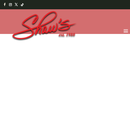
Inicio
/
Temporada
/
¡Feliz día Papi! 2026
/
Chocolates
para Papá
/ Par de Guitarritas