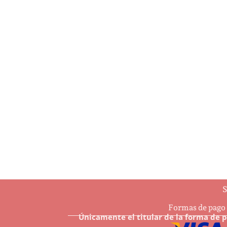
…And may all Your Christmases be
4 Ha
white
$
7.6
$
8.50
Añ
Añadir al carrito
S
Formas de pago
Únicamente el titular de la forma de 