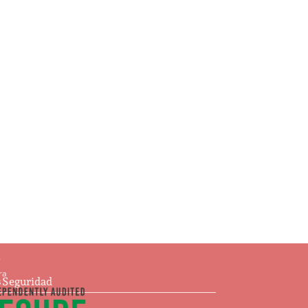
Ajedrez
$
93.00
Añadir al carrito
s
ra
e Seguridad
s