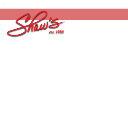
Inicio
/
Temporada
/
¡Feliz día Papi! 2026
/
Choc