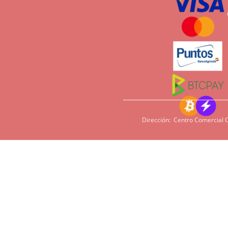
Dirección: Centro Comercial C
Si tiene sensi
imperativo qu
cacao, harina,
en algunas pe
podamos ofrece
Tiempos de entrega