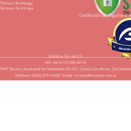
Tiempos de entrega
Opciones de entrega
Certificado de seguridad 
Etcétera, S.A. de C.V.
NIT: 0614-171180-001-8
RAFT Basilea, Boulevard del Hipodromo #2-502, Colonia San Benito, San Salvado
Teléfono: +(503) 2511-4200 / Email:
servicio@etcetera.com.sv
Sensitividad a ingredientes
tividad a algunos ingredientes por alergias, diábetes, o otras 
e tenga en mente que muchos de nuestros productos tienen ing
 azúcar, productos lácteos, soya, y otros que potencialmente pue
rsonas. Si tiene alguna de estas condiciones, por favor contác
r lo más de acorde a sus necesidades.