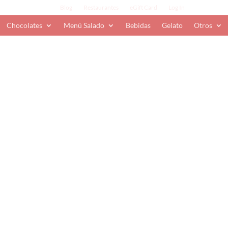
Blog
Restaurantes
eGift Card
Log In
Chocolates
Menú Salado
Bebidas
Gelato
Otros
nis con pelota
 Papá
,
Figuras y Paletas
,
Temporada
,
¡Feliz día