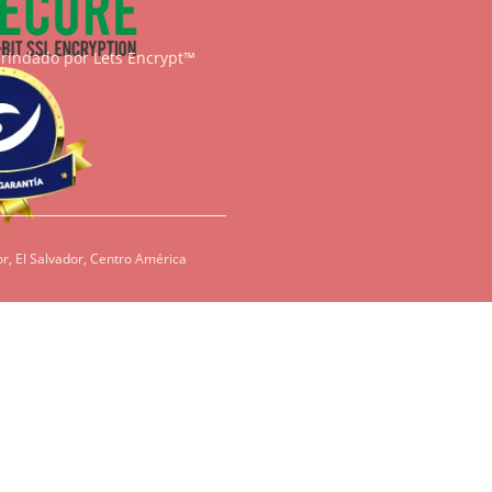
brindado por
Lets Encrypt™
r, El Salvador, Centro América
condiciones, es
redientes como
den ser dañinos
tenos para que