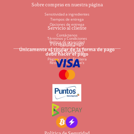
Sobre compras en nuestra página
Sensitividad a ingredientes
Tiempos de entrega
Opciones de entrega
Servicio al cliente
Contáctenos
Términos y Condiciones
Política de privacidad
Formas de pago
Garantía
Únicamente el titular de la forma de pago
Sobre Nosotros
debe hacer el pago
Página web de Etcétera
Restaurantes Shaw's
Política de Seguridad