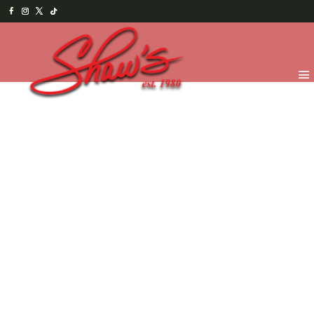
Inicio
/
Temporada
/
¡Feliz día Papi! 2026
/
Chocolates
para Papá
/ Kit de Herramientas