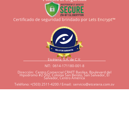
Certificado de seguridad brindado por
Lets Encrypt™
Etcétera, S.A. de C.V.
NIT: 0614-171180-001-8
Dirección: Centro Comercial CRAFT Basilea, Boulevard del
Hipodromo #2-502, Colonia San Benito, San Salvador, El
Salvador, Centro América
Teléfono: +(503) 2511-4200 / Email:
servicio@etcetera.com.sv
Sensitividad a ingredientes
Si tiene sensitividad a
algunos ingredientes por
alergias, diábetes, o otras
condiciones, es imperativo
que tenga en mente que