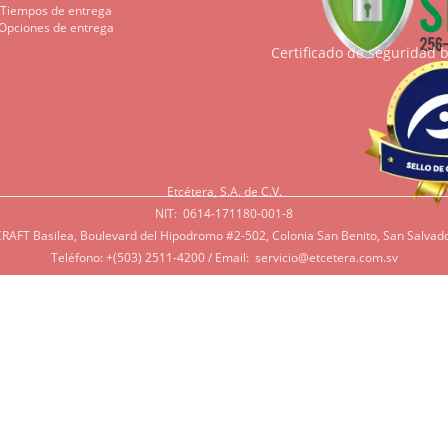
Tiempos de entrega
Opciones de entrega
Certificado de seguridad 
Etcétera, S.A. de C.V.
NIT: 0614-171180-001-8
RAFT Basilea, Boulevard del Hipodromo #2-502, Colonia San Benito, San Salvado
Teléfono: +(503) 2511-4200 / Email:
servicio@etcetera.com.sv
Sensitividad a ingredientes
tividad a algunos ingredientes por alergias, diábetes, o otras 
e tenga en mente que muchos de nuestros productos tienen ing
 azúcar, productos lácteos, soya, y otros que potencialmente pue
rsonas. Si tiene alguna de estas condiciones, por favor contác
r lo más de acorde a sus necesidades.