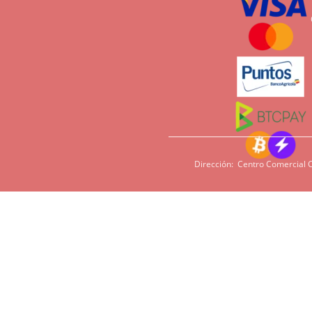
Dirección: Centro Comercial C
Si tiene sensi
imperativo qu
cacao, harina,
en algunas pe
podamos ofrece
Tiempos de entrega