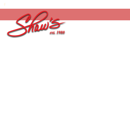
Inicio
/
Temporada
/
¡Feliz día Papi! 2026
/
Choc