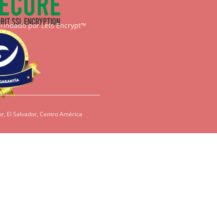
brindado por
Lets Encrypt™
r, El Salvador, Centro América
condiciones, es
redientes como
den ser dañinos
tenos para que