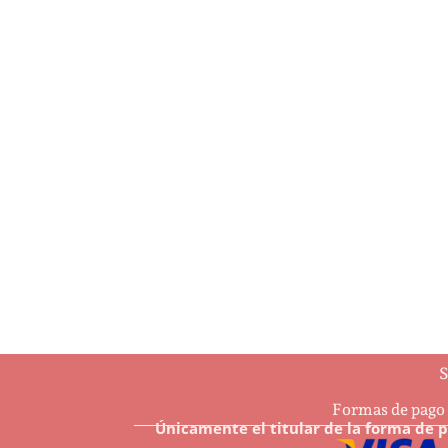
…And may all Your Christmases be
4 Ha
white
$
7.6
$
8.50
Añ
Añadir al carrito
S
Formas de pago
Únicamente el titular de la forma de 