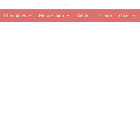
Blog
Restaurantes
eGift Card
Log In
Chocolates
Menú Salado
Bebidas
Gelato
Otros
 Papá
,
Por pedido especial
,
Temporada
,
¡Feliz