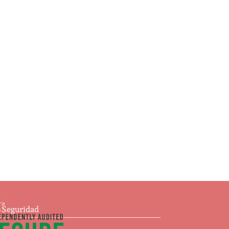
Ajedrez
$
93.00
Añadir al carrito
s
ra
e Seguridad
s