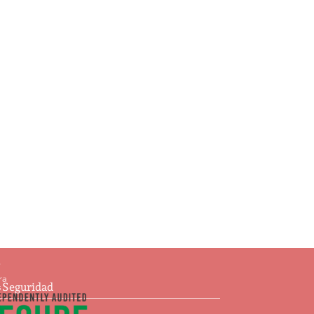
Ajedrez
$
93.00
Añadir al carrito
s
ra
e Seguridad
s