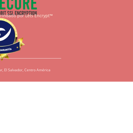
brindado por
Lets Encrypt™
r, El Salvador, Centro América
condiciones, es
redientes como
den ser dañinos
tenos para que