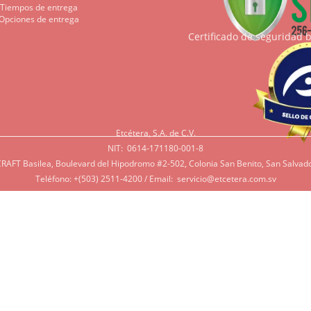
Tiempos de entrega
Opciones de entrega
Certificado de seguridad 
Etcétera, S.A. de C.V.
NIT: 0614-171180-001-8
RAFT Basilea, Boulevard del Hipodromo #2-502, Colonia San Benito, San Salvado
Teléfono: +(503) 2511-4200 / Email:
servicio@etcetera.com.sv
Sensitividad a ingredientes
tividad a algunos ingredientes por alergias, diábetes, o otras 
e tenga en mente que muchos de nuestros productos tienen ing
 azúcar, productos lácteos, soya, y otros que potencialmente pue
rsonas. Si tiene alguna de estas condiciones, por favor contác
r lo más de acorde a sus necesidades.