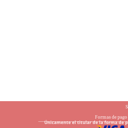
…And may all Your Christmases be
4 Ha
white
$
7.6
$
8.50
Añ
Añadir al carrito
S
Formas de pago
Únicamente el titular de la forma de 