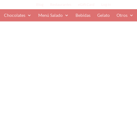
Blog
Restaurantes
eGift Card
Log In
Chocolates
Menú Salado
Bebidas
Gelato
Otros
llenos con Licor
late oscuro y la caja incluye 2 sabores de
ro, que son: Whisky, Triple Sec, Tequila, Crema