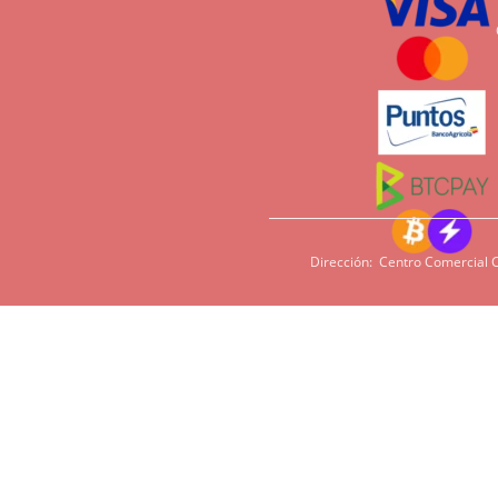
Dirección: Centro Comercial C
Si tiene sensi
imperativo qu
cacao, harina,
en algunas pe
podamos ofrece
Tiempos de entrega