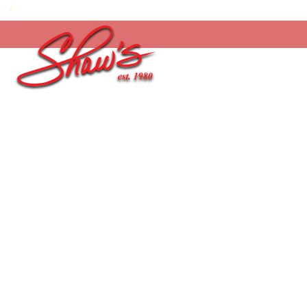
Inicio
/
Temporada
/
¡Feliz día Papi! 2026
/
Truf