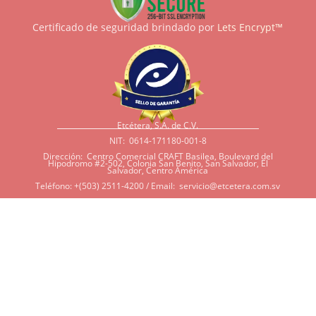
Certificado de seguridad brindado por
Lets Encrypt™
Etcétera, S.A. de C.V.
NIT: 0614-171180-001-8
Dirección: Centro Comercial CRAFT Basilea, Boulevard del
Hipodromo #2-502, Colonia San Benito, San Salvador, El
Salvador, Centro América
Teléfono: +(503) 2511-4200 / Email:
servicio@etcetera.com.sv
Sensitividad a ingredientes
Si tiene sensitividad a
algunos ingredientes por
alergias, diábetes, o otras
condiciones, es imperativo
que tenga en mente que
muchos de nuestros
productos tienen