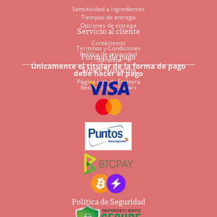
Sensitividad a ingredientes
Tiempos de entrega
Opciones de entrega
Servicio al cliente
Contáctenos
Términos y Condiciones
Política de privacidad
Formas de pago
Garantía
Únicamente el titular de la forma de pago
Sobre Nosotros
debe hacer el pago
Página web de Etcétera
Restaurantes Shaw's
Política de Seguridad