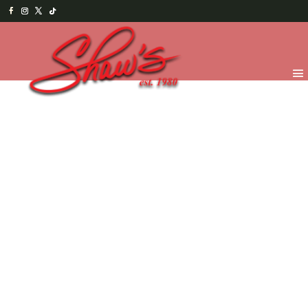
Inicio
/
Temporada
/
¡Feliz día Papi! 2026
/
Chocolates
para Papá
/ Moto tradicional