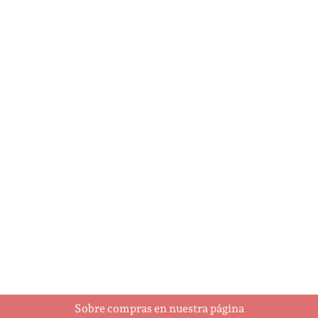
A Holly Jolly Christmas
Ajedrez
$
5.95
$
93.00
Añadir al
Añadir al
carrito
carrito
Sobre compras en nuestra página