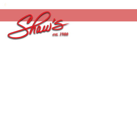
Inicio
/
Temporada
/
¡Feliz día Papi! 2026
/
Choc