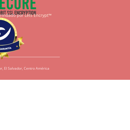
brindado por
Lets Encrypt™
r, El Salvador, Centro América
condiciones, es
redientes como
den ser dañinos
tenos para que