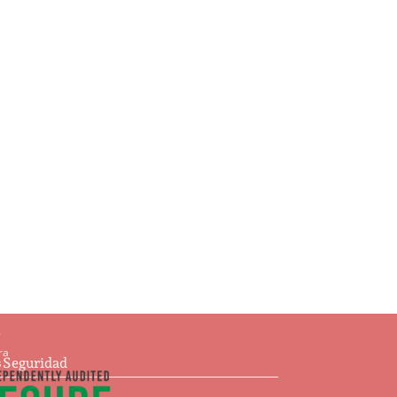
Ajedrez
$
93.00
Añadir al carrito
s
ra
e Seguridad
s