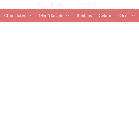
Blog
Restaurantes
eGift Card
Log In
Chocolates
Menú Salado
Bebidas
Gelato
Otros
B
asketball)