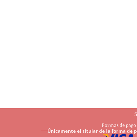
…And may all Your Christmases be
4 Ha
white
$
7.6
$
8.50
Añ
Añadir al carrito
S
Formas de pago
Únicamente el titular de la forma de 