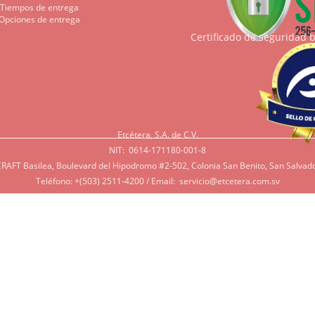
Tiempos de entrega
Opciones de entrega
Certificado de seguridad 
Etcétera, S.A. de C.V.
NIT: 0614-171180-001-8
RAFT Basilea, Boulevard del Hipodromo #2-502, Colonia San Benito, San Salvado
Teléfono: +(503) 2511-4200 / Email:
servicio@etcetera.com.sv
Sensitividad a ingredientes
tividad a algunos ingredientes por alergias, diábetes, o otras 
e tenga en mente que muchos de nuestros productos tienen ing
 azúcar, productos lácteos, soya, y otros que potencialmente pue
rsonas. Si tiene alguna de estas condiciones, por favor contác
r lo más de acorde a sus necesidades.