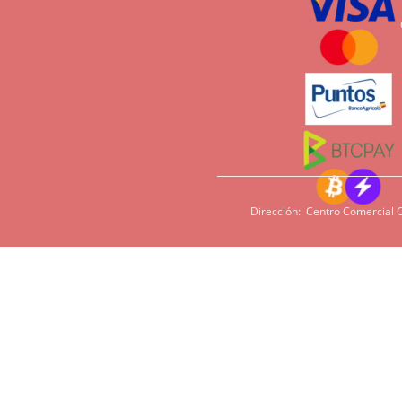
Dirección: Centro Comercial C
Si tiene sensi
imperativo qu
cacao, harina,
en algunas pe
podamos ofrece
Tiempos de entrega