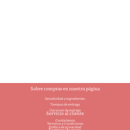
Ancla
Avión grande
$
2.55
$
31.45
Añadir al carrito
Añadir al carrito
Sobre compras en nuestra página
Sensitividad a ingredientes
Tiempos de entrega
Opciones de entrega
Servicio al cliente
Contáctenos
Términos y Condiciones
Política de privacidad