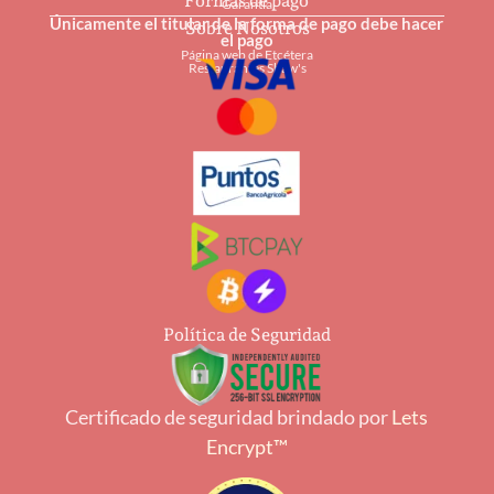
Formas de pago
Garantía
Únicamente el titular de la forma de pago debe hacer
Sobre Nosotros
el pago
Página web de Etcétera
Restaurantes Shaw's
Política de Seguridad
Certificado de seguridad brindado por
Lets
Encrypt™