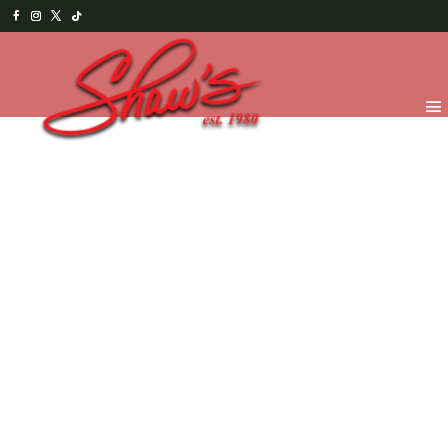
Inicio
/
Temporada
/
¡Feliz día Papi! 2026
/
Chocolates
para Papá
/ Carro Porsche