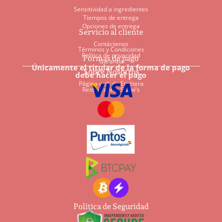
Sensitividad a ingredientes
Tiempos de entrega
Opciones de entrega
Servicio al cliente
Contáctenos
Términos y Condiciones
Política de privacidad
Formas de pago
Garantía
Únicamente el titular de la forma de pago
Sobre Nosotros
debe hacer el pago
Página web de Etcétera
Restaurantes Shaw's
Política de Seguridad