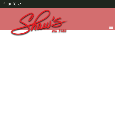
Inicio
/
Temporada
/
¡Feliz día Papi! 2026
/
Chocolates
para Papá
/ Cámara