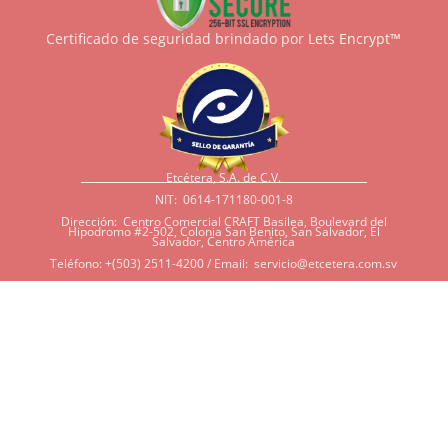
Certificado de seguridad brindado por
Lets Encrypt™
Etcétera, S.A. de C.V.
NIT: 0614-171180-001-8
Dirección: Centro Comercial CRAFT Basilea, Boulevard del
Hipodromo #2-502, Colonia San Benito, San Salvador, El
Salvador, Centro América
Teléfono: +(503) 2511-4200 / Email:
servicio@etcetera.com.sv
Sensitividad a ingredientes
Si tiene sensitividad a
algunos ingredientes por
alergias, diábetes, o otras
condiciones, es imperativo
que tenga en mente que
muchos de nuestros
productos tienen