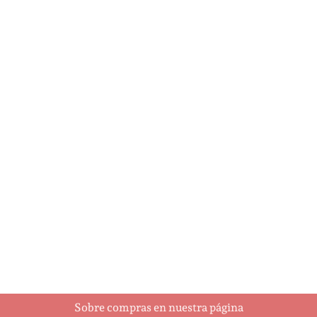
A Holly Jolly Christmas
Ajedrez
$
5.95
$
93.00
Añadir al
Añadir al
carrito
carrito
Sobre compras en nuestra página