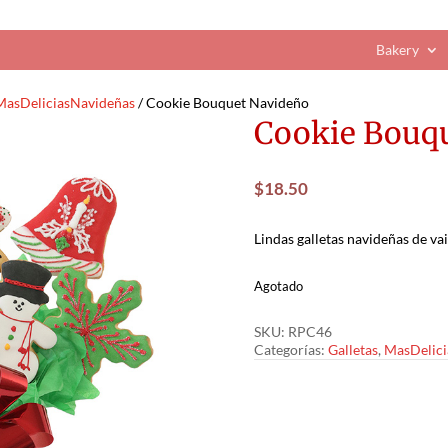
Bakery
MasDeliciasNavideñas
/ Cookie Bouquet Navideño
Cookie Bouq
$
18.50
Lindas galletas navideñas de va
Agotado
SKU:
RPC46
Categorías:
Galletas
,
MasDelici