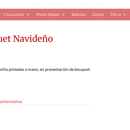
Blog
Restaurantes
eGift Card
Log In
Chocolates
Menú Salado
Bebidas
Gelato
Otros
uet Navideño
inilla pintadas a mano, en presentación de bouquet.
asNavideñas