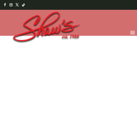
Inicio
/
Temporada
/
Navidad y Año Nuevo
2025
/
MasDeliciasNavideñas
/ Galletas Estrellas de
vainilla con chocolate oscuro