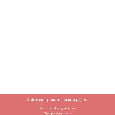
Amaretto Navideño
Ángeles
$
32.25
$
9.75
Añadir al carrito
Añadir al carrito
Sobre compras en nuestra página
Sensitividad a ingredientes
Tiempos de entrega