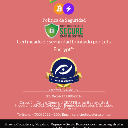
Política de Seguridad
Certificado de seguridad brindado por
Lets
Encrypt™
Etcétera, S.A. de C.V.
NIT: 0614-171180-001-8
Dirección: Centro Comercial CRAFT Basilea, Boulevard del
Hipodromo #2-502, Colonia San Benito, San Salvador, El Salvador,
Centro América
Teléfono: +(503) 2511-4200 / Email:
servicio@etcetera.com.sv
Shaw's, Cacaoterra, Mayaland, Xiquipil y Gelato Romano son marcas registradas