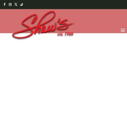
Inicio
/
Temporada
/
Navidad y Año Nuevo
2025
/
MasDeliciasNavideñas
/ Kit Pinta Galletas
Navideño – peq.