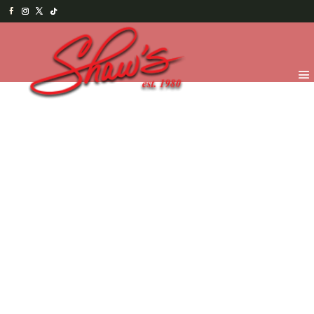
Inicio
/
Temporada
/
Easter 2026
/
Hopping Bunny
Treats
/ Kit Pinta Galletas en familia – Gde.