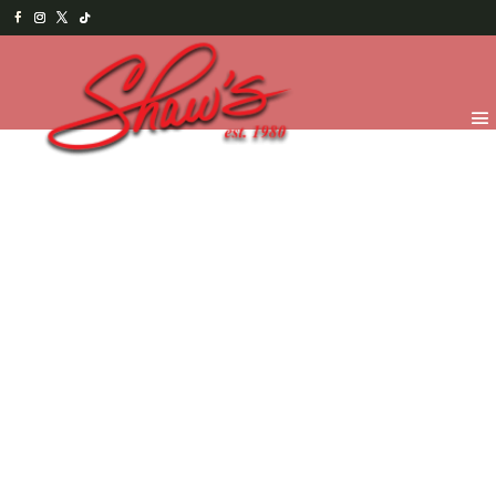
Inicio
/
Temporada
/
Asistente Administrativo
2026
/ Galletas Smileys – Thank yous