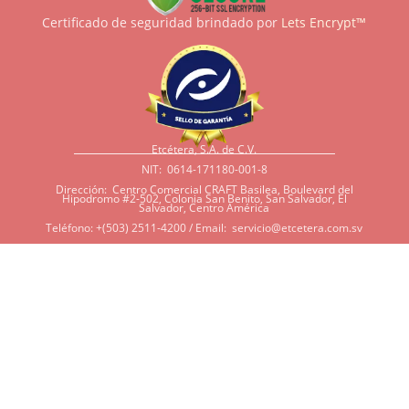
Certificado de seguridad brindado por
Lets Encrypt™
Etcétera, S.A. de C.V.
NIT: 0614-171180-001-8
Dirección: Centro Comercial CRAFT Basilea, Boulevard del
Hipodromo #2-502, Colonia San Benito, San Salvador, El
Salvador, Centro América
Teléfono: +(503) 2511-4200 / Email:
servicio@etcetera.com.sv
Sensitividad a ingredientes
Si tiene sensitividad a
algunos ingredientes por
alergias, diábetes, o otras
condiciones, es imperativo
que tenga en mente que
muchos de nuestros
productos tienen
ingredientes como cacao,