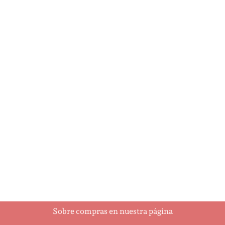
Bebé con diaper
Biblia
$
2.15
$
3.15
Añadir al
Añadir al
carrito
carrito
Sobre compras en nuestra página