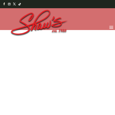
Inicio
/
Chocolates
/
Ocasiones Especiales
/ Paleta de
graduado