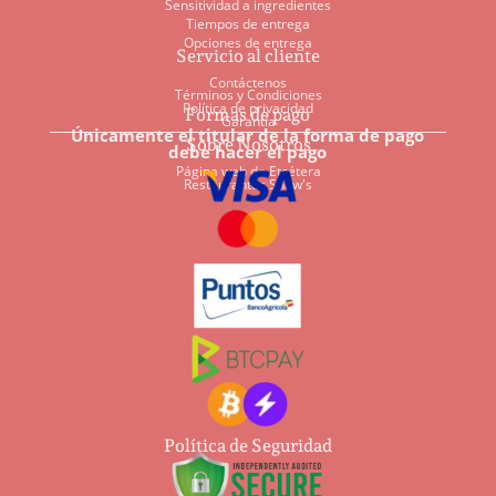
Sensitividad a ingredientes
Tiempos de entrega
Opciones de entrega
Servicio al cliente
Contáctenos
Términos y Condiciones
Política de privacidad
Formas de pago
Garantía
Únicamente el titular de la forma de pago
Sobre Nosotros
debe hacer el pago
Página web de Etcétera
Restaurantes Shaw's
Política de Seguridad