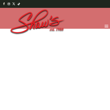
Inicio
/
Chocolates
/
Ocasiones Especiales
/ Angelita con
vestido