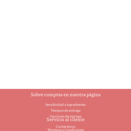
Bebé con diaper
Biblia
$
2.15
$
3.15
Añadir al carrito
Añadir al carrito
Sobre compras en nuestra página
Sensitividad a ingredientes
Tiempos de entrega
Opciones de entrega
Servicio al cliente
Contáctenos
Términos y Condiciones