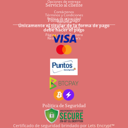
Opciones de entrega
Servicio al cliente
Contáctenos
Términos y Condiciones
Política de privacidad
Formas de pago
Garantía
Únicamente el titular de la forma de pago
Sobre Nosotros
debe hacer el pago
Página web de Etcétera
Restaurantes Shaw's
Política de Seguridad
Certificado de seguridad brindado por
Lets Encrypt™