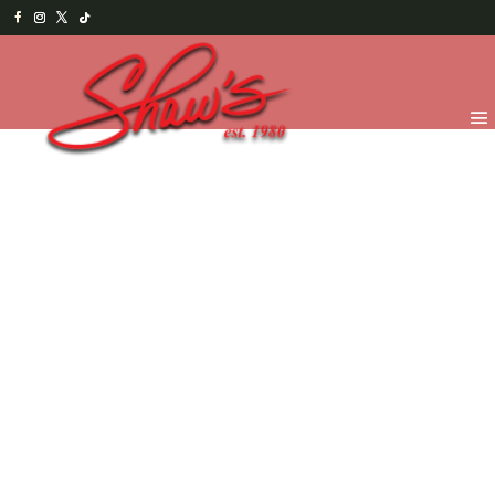
Inicio
/
Chocolates
/
Ocasiones Especiales
/ Puro