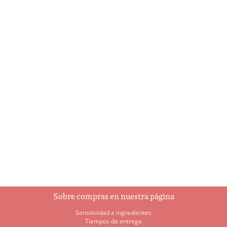
Bebé con diaper
Biblia
$
2.15
$
3.15
Añadir al
Añadir al
carrito
carrito
Sobre compras en nuestra página
Sensitividad a ingredientes
Tiempos de entrega