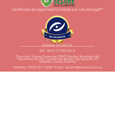
Certificado de seguridad brindado por
Lets Encrypt™
Etcétera, S.A. de C.V.
NIT: 0614-171180-001-8
Dirección: Centro Comercial CRAFT Basilea, Boulevard del
Hipodromo #2-502, Colonia San Benito, San Salvador, El
Salvador, Centro América
Teléfono: +(503) 2511-4200 / Email:
servicio@etcetera.com.sv
Sensitividad a ingredientes
Si tiene sensitividad a
algunos ingredientes por
alergias, diábetes, o otras
condiciones, es imperativo
que tenga en mente que
muchos de nuestros
productos tienen