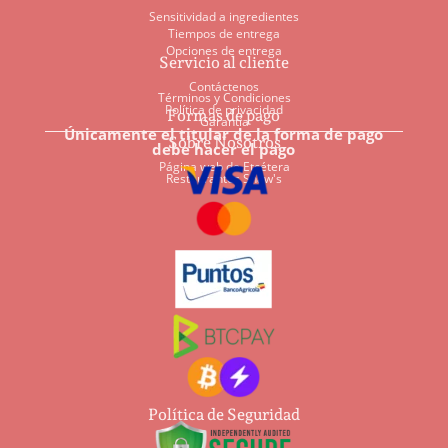
Sensitividad a ingredientes
Tiempos de entrega
Opciones de entrega
Servicio al cliente
Contáctenos
Términos y Condiciones
Política de privacidad
Formas de pago
Garantía
Únicamente el titular de la forma de pago
Sobre Nosotros
debe hacer el pago
Página web de Etcétera
Restaurantes Shaw's
Política de Seguridad