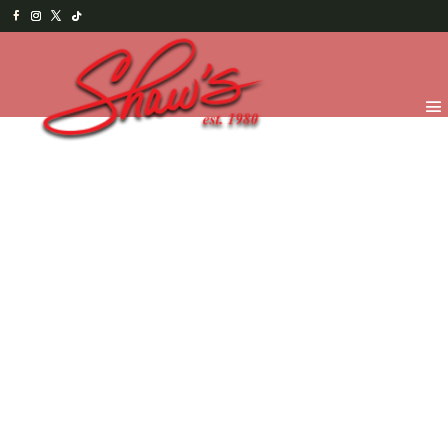
Inicio
/
Chocolates
/
Ocasiones Especiales
/ Graduado
y diploma grande