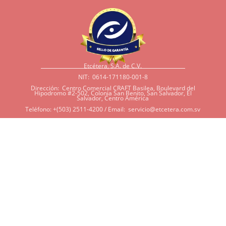
Etcétera, S.A. de C.V.
NIT: 0614-171180-001-8
Dirección: Centro Comercial CRAFT Basilea, Boulevard del
Hipodromo #2-502, Colonia San Benito, San Salvador, El
Salvador, Centro América
Teléfono: +(503) 2511-4200 / Email:
servicio@etcetera.com.sv
Sensitividad a ingredientes
Si tiene sensitividad a
algunos ingredientes por
alergias, diábetes, o otras
condiciones, es imperativo
que tenga en mente que
muchos de nuestros
productos tienen
ingredientes como cacao,
harina, azúcar, productos