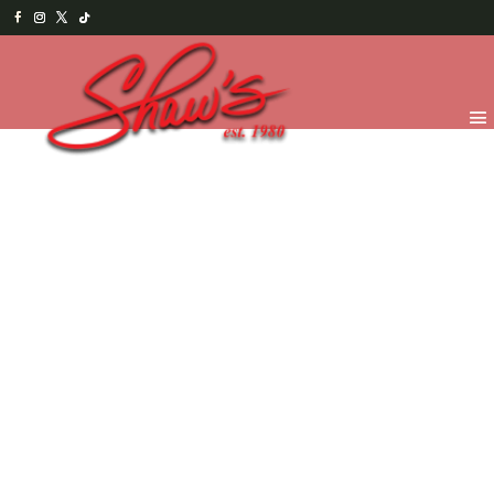
Inicio
/
Chocolates
/
Ocasiones Especiales
/ Cigüeña