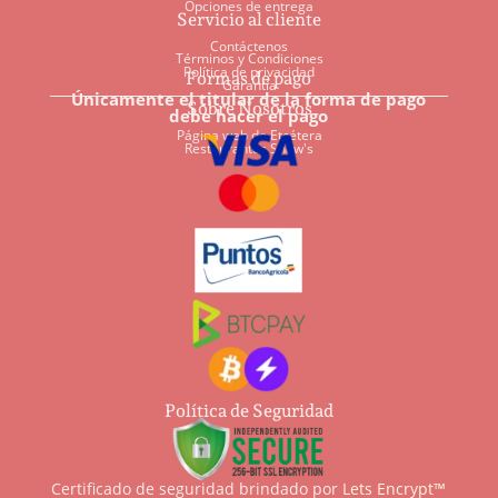
Opciones de entrega
Servicio al cliente
Contáctenos
Términos y Condiciones
Política de privacidad
Formas de pago
Garantía
Únicamente el titular de la forma de pago
Sobre Nosotros
debe hacer el pago
Página web de Etcétera
Restaurantes Shaw's
Política de Seguridad
Certificado de seguridad brindado por
Lets Encrypt™