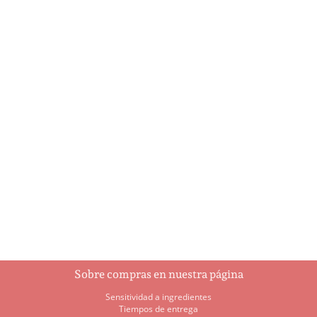
Bebé con diaper
Biblia
$
2.15
$
3.15
Añadir al
Añadir al
carrito
carrito
Sobre compras en nuestra página
Sensitividad a ingredientes
Tiempos de entrega