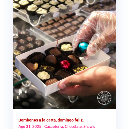
Bombones a la carta, domingo feliz.
Ago 31, 2025
|
Cacaoterra
,
Chocolate
,
Shaw's