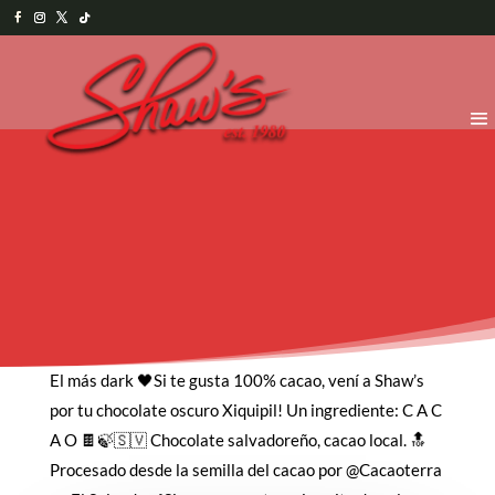
El más dark 🖤Si te gusta 100% cacao, vení a Shaw’s
por tu chocolate oscuro Xiquipil! Un ingrediente: C A C
A O 🍫🍃🇸🇻 Chocolate salvadoreño, cacao local. 🔝
Procesado desde la semilla del cacao por @Cacaoterra