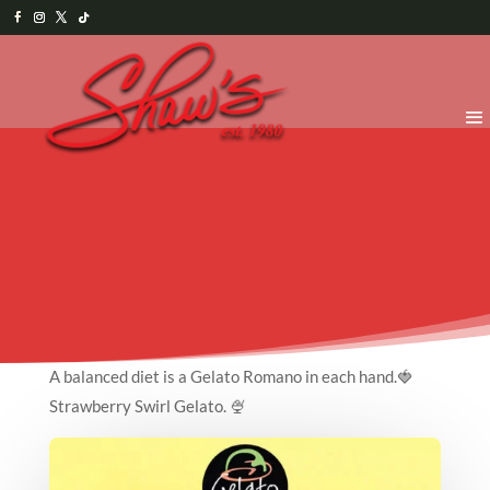
A balanced diet is a Gelato Romano in each hand.🍓
Strawberry Swirl Gelato. 🍨