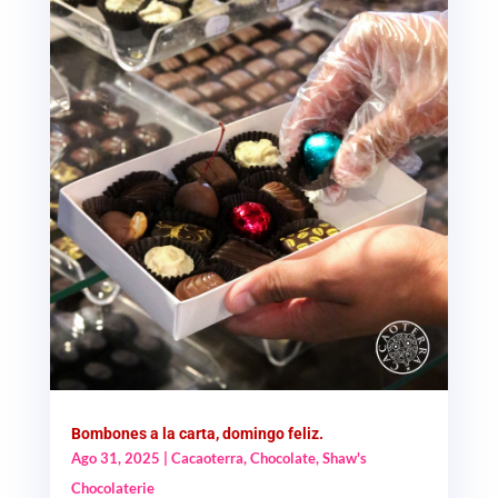
Bombones a la carta, domingo feliz.
Ago 31, 2025
|
Cacaoterra
,
Chocolate
,
Shaw's
Chocolaterie