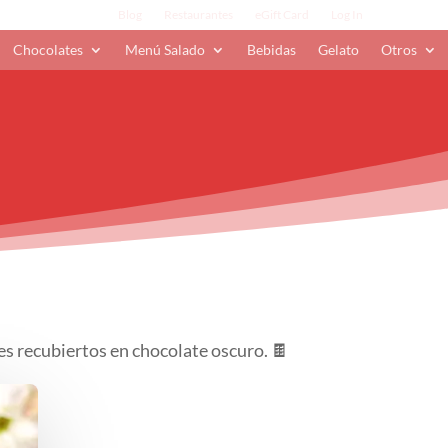
Blog
Restaurantes
eGift Card
Log In
Chocolates
Menú Salado
Bebidas
Gelato
Otros
es recubiertos en chocolate oscuro. 🍫