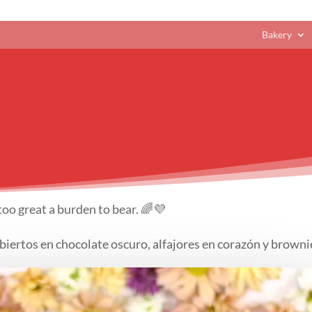
Bakery
 too great a burden to bear. 🌈💜
ubiertos en chocolate oscuro, alfajores en corazón y browni