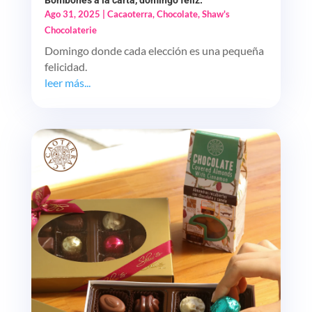
Bombones a la carta, domingo feliz.
Ago 31, 2025
|
Cacaoterra
,
Chocolate
,
Shaw's
Chocolaterie
Domingo donde cada elección es una pequeña
felicidad.
leer más...