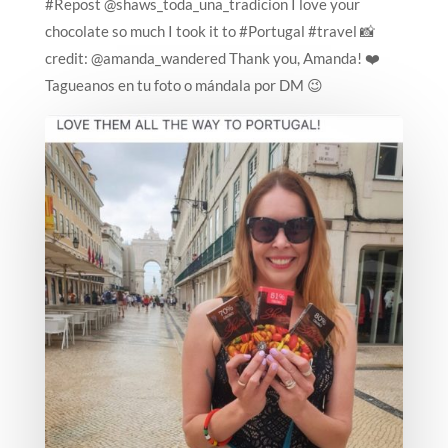
#Repost @shaws_toda_una_tradicion I love your
chocolate so much I took it to #Portugal #travel 📸
credit: @amanda_wandered Thank you, Amanda! ❤️
Tagueanos en tu foto o mándala por DM 😉