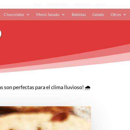
Blog
Restaurantes
eGift Card
Log In
Chocolates
Menú Salado
Bebidas
Gelato
Otros
p
 son perfectas para el clima lluvioso! 🌧