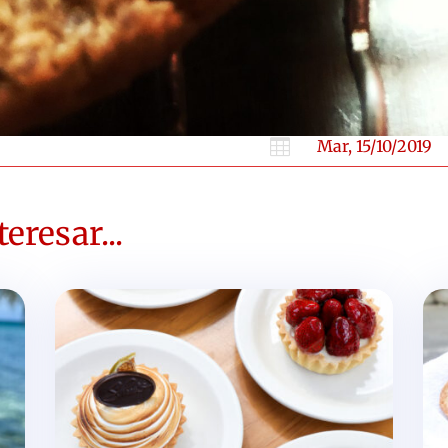

Mar, 15/10/2019
eresar...