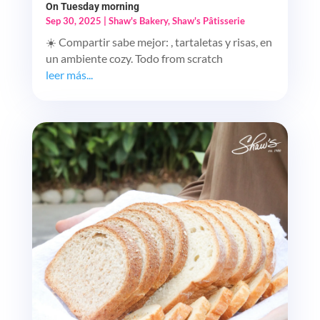
On Tuesday morning
Sep 30, 2025
|
Shaw's Bakery
,
Shaw's Pâtisserie
☀️ Compartir sabe mejor: , tartaletas y risas, en
un ambiente cozy. Todo from scratch
leer más...