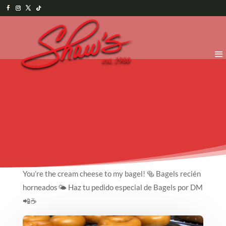
You’re the cream cheese to my bagel! 🥯 Bagels recién
horneados🌤 Haz tu pedido especial de Bagels por DM
📲☕️