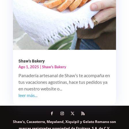
Shaw’s Bakery
Ago 1, 2025
|
Shaw's Bakery
Panadería artesanal de Shaw’s te acompaña en
tus vacaciones agostinas, hace tus pedidos ya
en nuestro website o...
leer más...
Shaw's, Cacaoterra, Mayaland, Xiquipil y Gelato Romano son
marcas registradas propiedad de Etcétera, S.A. de C.V.