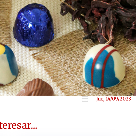

Jue, 14/09/2023
eresar...