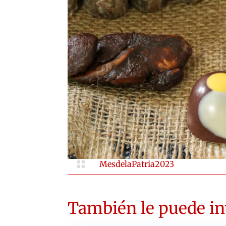

MesdelaPatria2023
También le puede int