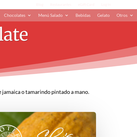
Blog
Restaurantes
eGift Card
Log In
Chocolates
Menú Salado
Bebidas
Gelato
Otros
late
de jamaica o tamarindo pintado a mano.