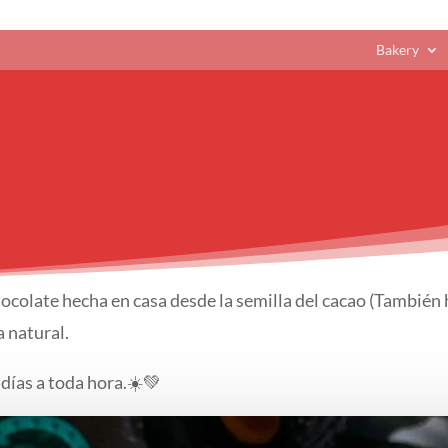
Bakery
ocolate hecha en casa desde la semilla del cacao (También h
a natural.
días a toda hora.☀️💚