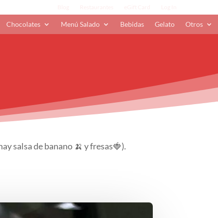
Blog
Restaurantes
eGift Card
Log In
Chocolates
Menú Salado
Bebidas
Gelato
Otros
ay salsa de banano 🍌 y fresas🍓).